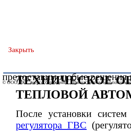
Закрыть
предоставим любые решения 
ТЕХНИЧЕСКОЕ О
© ООО НК "Энергосбережение". При частичном или полном ко
ТЕПЛОВОЙ АВТО
После установки систем
регулятора ГВС
(регулято