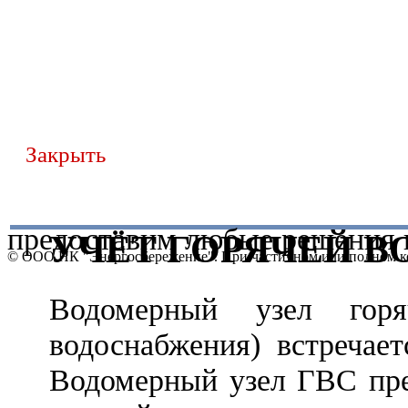
Закрыть
предоставим любые решения 
УЧЁТ ГОРЯЧЕЙ В
© ООО НК "Энергосбережение". При частичном или полном ко
Водомерный узел гор
водоснабжения) встречает
Водомерный узел ГВС пре