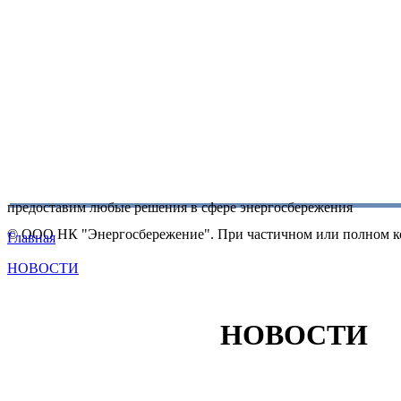
предоставим любые решения в сфере энергосбережения
© ООО НК "Энергосбережение". При частичном или полном ко
Главная
НОВОСТИ
НОВОСТИ