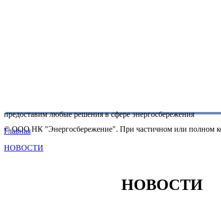
предоставим любые решения в сфере энергосбережения
© ООО НК "Энергосбережение". При частичном или полном ко
Главная
НОВОСТИ
НОВОСТИ